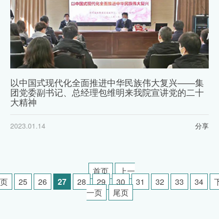
以中国式现代化全面推进中华民族伟大复兴——集
团党委副书记、总经理包维明来我院宣讲党的二十
大精神
2023.01.14
分享
首页
上一
页
25
26
27
28
29
30
31
32
33
34
一页
尾页